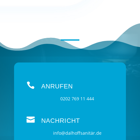
KONTAKT

ANRUFEN
0202 769 11 444

NACHRICHT
info@dalhoffsanitär.de